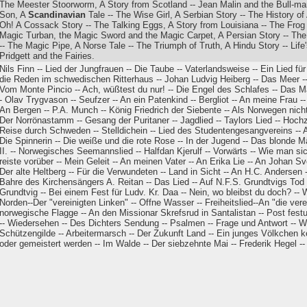
The Meester Stoorworm, A Story from Scotland -- Jean Malin and the Bull-man
Son, A
Scandinavian
Tale -- The Wise Girl, A Serbian Story -- The History of
Oh! A Cossack Story -- The Talking Eggs, A Story from Louisiana -- The Frog
Magic Turban, the Magic Sword and the Magic Carpet, A Persian Story -- The 
-- The Magic Pipe, A Norse Tale -- The Triumph of Truth, A Hindu Story -- Life
Pridgett and the Fairies.
Nils Finn -- Lied der Jungfrauen -- Die Taube -- Vaterlandsweise -- Ein Lied 
die Reden im schwedischen Ritterhaus -- Johan Ludvig Heiberg -- Das Meer -- A
Vom Monte Pincio -- Ach, wüßtest du nur! -- Die Engel des Schlafes -- Das M
- Olav Trygvason -- Seufzer -- An ein Patenkind -- Bergliot -- An meine Frau --
An Bergen -- P.A. Munch -- König Friedrich der Siebente -- Als Norwegen nicht
Der Norrönastamm -- Gesang der Puritaner -- Jagdlied -- Taylors Lied -- Hochzei
Reise durch Schweden -- Stelldichein -- Lied des Studentengesangvereins --
Die Spinnerin -- Die weiße und die rote Rose -- In der Jugend -- Das blonde 
II. -- Norwegisches Seemannslied -- Halfdan Kjerulf -- Vorwärts -- Wie man si
reiste vorüber -- Mein Geleit -- An meinen Vater -- An Erika Lie -- An Johan Sv
Der alte Heltberg -- Für die Verwundeten -- Land in Sicht -- An H.C. Andersen -
Bahre des Kirchensängers A. Reitan -- Das Lied -- Auf N.F.S. Grundtvigs Tod 
Grundtvig -- Bei einem Fest für Ludv. Kr. Daa -- Nein, wo bleibst du doch? --
Norden--Der "vereinigten Linken" -- Offne Wasser -- Freiheitslied--An "die vere
norwegische Flagge -- An den Missionar Skrefsrud in Santalistan -- Post fe
-- Wiedersehen -- Des Dichters Sendung -- Psalmen -- Frage und Antwort -- 
Schützengilde -- Arbeitermarsch -- Der Zukunft Land -- Ein junges Völkchen k
oder gemeistert werden -- Im Walde -- Der siebzehnte Mai -- Frederik Hegel 