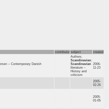
contributor
subject
created
Authors,
Scandinavian
;
ndersen -- Contemporary Danish
Scandinavian
2006-
literature --
11-23
History and
criticism
2005-
02-26
2005-
01-05