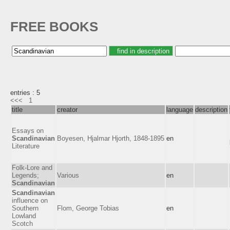
FREE BOOKS
entries : 5
<<<
1
title
creator
language
description
Essays on
Scandinavian
Boyesen, Hjalmar Hjorth, 1848-1895
en
Literature
Folk-Lore and
Legends;
Various
en
Scandinavian
Scandinavian
influence on
Southern
Flom, George Tobias
en
Lowland
Scotch