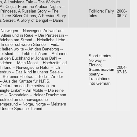
, A Louisiana Tale -- The Widow's
 Ali Cogia, From the Arabian Nights --
 Princess, A Russian Story -- The
Folklore; Fairy
2008-
Three Silver Citrons, A Persian Story
tales
06-27
's Secret, A Story of Bengal -- Dame
für Norwegen -- Norwegens Antwort auf
llein und in Reue -- Die Prinzessin --
ädchen am Strand -- Heimliche Liebe -
 In einer schweren Stunde -- Frida --
 helfen wollte -- An den Danebrog --
tslied I. -- Lektor Thåsen -- Auf einer
Short stories;
 An den Buchhändler Johann Dahl --
Norway --
Mädchen -- Mein Monat -- Hochzeitslied
Fiction;
ch fand -- Norwegische Natur -- Ich
2004-
Scandinavian
erdrup -- Das Kind in unsrer Seele --
07-16
poetry --
- Bei einer Ehefrau -- Tode -- An der
Translations
-- Aus der Kantate für N.F.S.
into German
 Weckruf an das Freiheitsvolk im
inigte Linke" -- An Molde -- Die reine
stum -- Romsdalen -- Holger Drachmann
Wecklied an die norwegische
erngesund -- Norge, Norge -- Meistern
-- Unsere Sprache Thrond