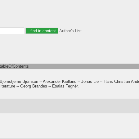
Author's List
tableOfContents
Björnstjerne Björnson -- Alexander Kielland -- Jonas Lie -- Hans Christian A
literature -- Georg Brandes -- Esaias Tegnér.